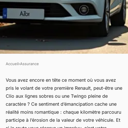
Accueil
›
Assurance
ASSURANCE
Profitez des meilleures
Vous avez encore en tête ce moment où vous avez
pris le volant de votre première Renault, peut-être une
assurances pour votre Renault
Clio aux lignes sobres ou une Twingo pleine de
caractère ? Ce sentiment d’émancipation cache une
Nora
•
20/04/2026 18:07
•
10 min de lecture
réalité moins romantique : chaque kilomètre parcouru
participe à l’érosion de la valeur de votre véhicule. Et