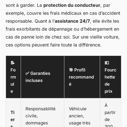
sont à garder. La
protection du conducteur
, par
exemple, couvre les frais médicaux en cas d’accident
responsable. Quant à l’
assistance 24/7
, elle évite les
frais exorbitants de dépannage ou d’hébergement en
cas de panne loin de chez soi. Sur une vieille voiture,
ces options peuvent faire toute la différence.
📝
💶
Fo
🎯 Profil
Fourc
✅ Garanties
rm
recommand
hette
incluses
ul
é
de
e
prix
À
Responsabilité
Véhicule
Ti
partir
civile,
ancien,
er
de
dommages
usage très
s
300