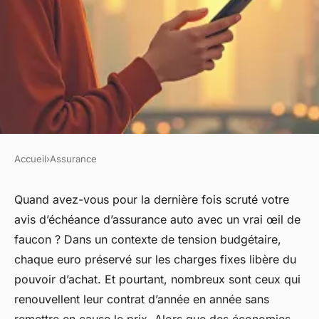
Accueil
›
Assurance
ASSURANCE
Comment trouver une
Quand avez-vous pour la dernière fois scruté votre
avis d’échéance d’assurance auto avec un vrai œil de
assurance auto pas chère en
faucon ? Dans un contexte de tension budgétaire,
2026 ?
chaque euro préservé sur les charges fixes libère du
pouvoir d’achat. Et pourtant, nombreux sont ceux qui
Nora
•
26/04/2026 08:06
•
10 min de lecture
renouvellent leur contrat d’année en année sans