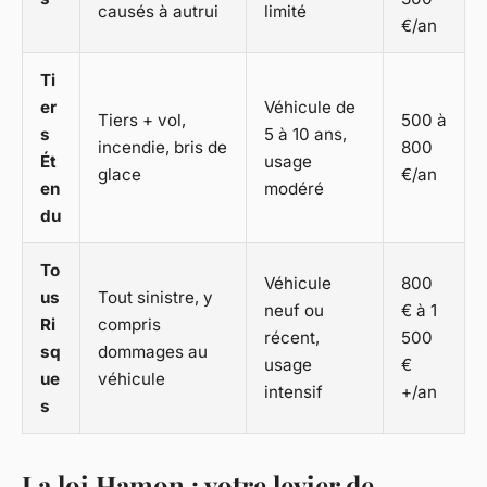
causés à autrui
limité
€/an
Ti
er
Véhicule de
Tiers + vol,
500 à
s
5 à 10 ans,
incendie, bris de
800
Ét
usage
glace
€/an
en
modéré
du
To
Véhicule
800
us
Tout sinistre, y
neuf ou
€ à 1
Ri
compris
récent,
500
sq
dommages au
usage
€
ue
véhicule
intensif
+/an
s
La loi Hamon : votre levier de