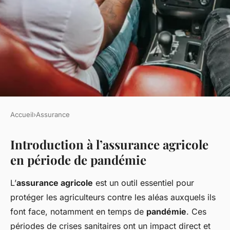
Accueil
›
Assurance
ASSURANCE
Introduction à l’assurance agricole
Comment l'assurance agricole
en période de pandémie
peut-elle aider en cas de
pandémie ?
L’
assurance agricole
est un outil essentiel pour
protéger les agriculteurs contre les aléas auxquels ils
Juliette
•
17 janvier 2025
•
7 min de lecture
font face, notamment en temps de
pandémie
. Ces
périodes de crises sanitaires ont un impact direct et