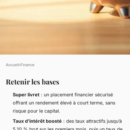
Accueil
›
Finance
FINANCE
Retenir les bases
Top livrets à taux boosté pour
optimiser votre épargne
Super livret
: un placement financier sécurisé
offrant un rendement élevé à court terme, sans
Imran
•
21/05/2026 14:20
•
9 min de lecture
risque pour le capital.
Taux d'intérêt boosté
: des taux attractifs jusqu’à
5,10 % brut sur les premiers mois, puis un taux de