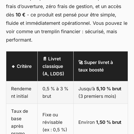
frais d’ouverture, zéro frais de gestion, et un accès
dès
10 €
- ce produit est pensé pour être simple,
fluide et immédiatement opérationnel. Vous pouvez le
voir comme un tremplin financier : sécurisé, mais
performant.
📄 Livret
🚀 Super livret à
🔹 Critère
classique
taux boosté
(A, LDDS)
Rendeme
0,5 % à 3 %
Jusqu’à
5,10 % brut
nt initial
brut
(3 premiers mois)
Taux de
Fixe ou
base
révisable
Environ
1,50 % brut
après
(ex : 0,5 %)
promo